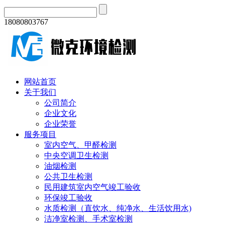
18080803767
网站首页
关于我们
公司简介
企业文化
企业荣誉
服务项目
室内空气、甲醛检测
中央空调卫生检测
油烟检测
公共卫生检测
民用建筑室内空气竣工验收
环保竣工验收
水质检测（直饮水、纯净水、生活饮用水)
洁净室检测、手术室检测