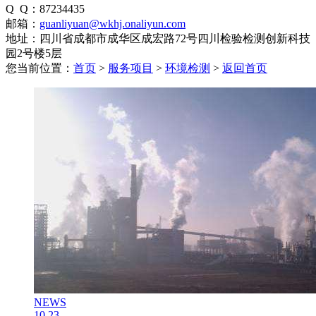
Q Q：87234435
邮箱：
guanliyuan@wkhj.onaliyun.com
地址：四川省成都市成华区成宏路72号四川检验检测创新科技
园2号楼5层
您当前位置：
首页
>
服务项目
>
环境检测
>
返回首页
NEWS
10
.23